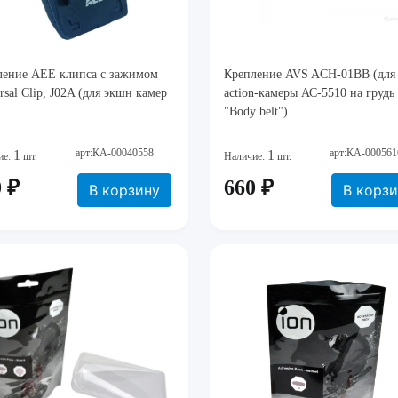
ление AEE клипса с зажимом
Крепление AVS ACH-01BB (для
rsal Clip, J02A (для экшн камер
action-камеры АС-5510 на грудь
"Body belt")
арт:КА-00040558
арт:КА-000561
1
1
ие:
шт.
Наличие:
шт.
 ₽
660 ₽
В корзину
В корз