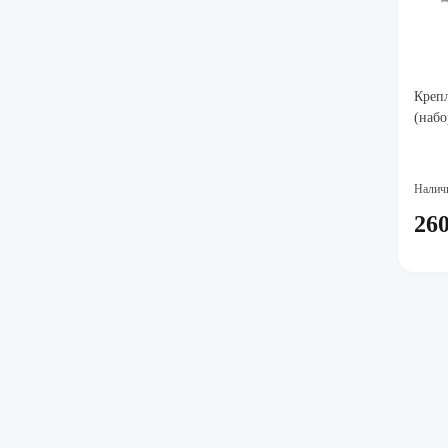
Крепл
(набо
Налич
260