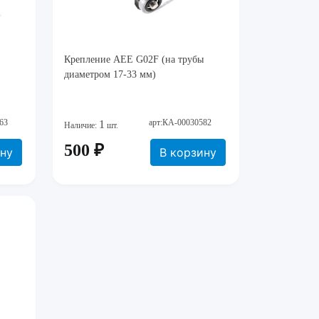
Крепление AEE G02F (на трубы
диаметром 17-33 мм)
63
арт:КА-00030582
1
Наличие:
шт.
500 ₽
ину
В корзину