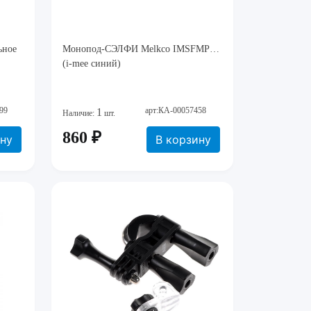
ьное
Монопод-СЭЛФИ Melkco IMSFMPBE
(i-mee синий)
99
арт:КА-00057458
1
Наличие:
шт.
860 ₽
ину
В корзину