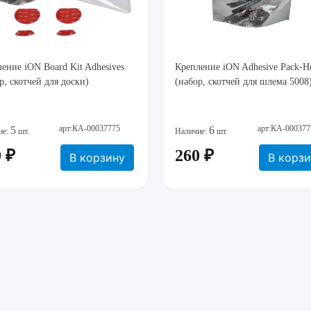
ение iON Board Kit Adhesives
Крепление iON Adhesive Pack-H
р, скотчей для доски)
(набор, скотчей для шлема 5008
арт:КА-00037775
арт:КА-000377
5
6
ие:
шт.
Наличие:
шт.
 ₽
260 ₽
В корзину
В корз