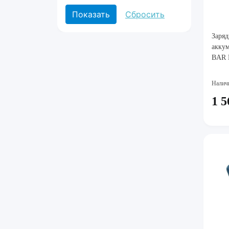
Заряд
акку
BAR 
Налич
1 5