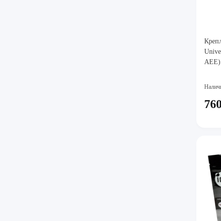
Креп
Unive
AEE)
Налич
760