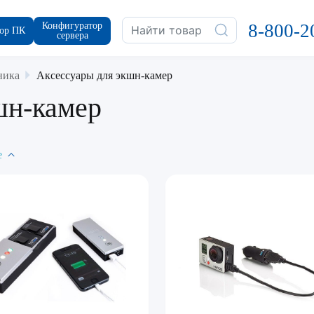
Конфигуратор
8-800-2
ор ПК
сервера
ника
Аксессуары для экшн-камер
шн-камер
е