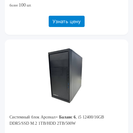
100
более
шт.
Узнать цену
Системный блок Арсенал+
Баланс 6
, i5 12400/16GB
DDR5/SSD M.2 1TB/HDD 2TB/500W