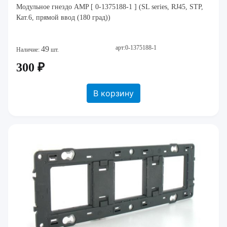
Модульное гнездо AMP [ 0-1375188-1 ] (SL series, RJ45, STP,
Кат.6, прямой ввод (180 град))
арт:0-1375188-1
49
Наличие:
шт.
300 ₽
В корзину