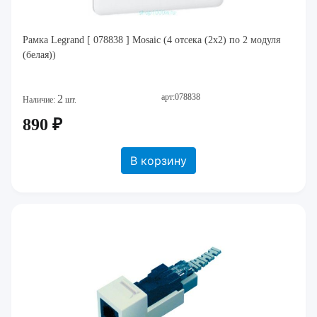
Рамка Legrand [ 078838 ] Mosaic (4 отсека (2х2) по 2 модуля
(белая))
арт:078838
2
Наличие:
шт.
890 ₽
В корзину