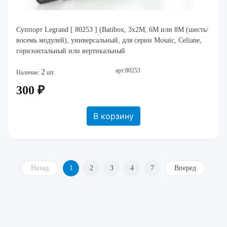
Суппорт Legrand [ 80253 ] (Batibox, 3x2M, 6M или 8M (шесть/
восемь модулей), универсальный, для серии Mosaic, Celiane,
горизонтальный или вертикальный
арт:80253
2
Наличие:
шт.
300 ₽
В корзину
Назад
1
2
3
4
7
Вперед