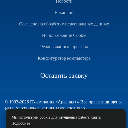
Новости
Вакансии
Согласие на обработку персональных данных
Использование Cookie
Реализованные проекты
Конфигуратор компьютера
Оставить заявку
© 1993-2026 IT-компания «Арсенал+» Все права защищены.
ИНН 7203338863 , ОГРН 1157232012740
Техническая поддержка
Мы используем cookie для улучшения работы сайта.
и развитие — ECHO
Подробнее