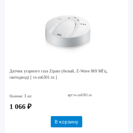
Датчик угарного газа Zipato (белый, Z-Wave 869 МГц,
светодиод) [ vs-zs6301.ru ]
арт:vs-zs6301.ru
1
Наличие:
шт.
1 066 ₽
В корзину