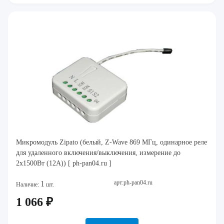
Микромодуль Zipato (белый, Z-Wave 869 МГц, одинарное реле
для удаленного включения/выключения, измерение до
2х1500Вт (12А)) [ ph-pan04.ru ]
арт:ph-pan04.ru
1
Наличие:
шт.
1 066 ₽