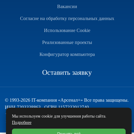
Вакансии
Согласие на обработку персональных данных
Использование Cookie
Реализованные проекты
Конфигуратор компьютера
Оставить заявку
© 1993-2026 IT-компания «Арсенал+» Все права защищены.
ИНН 7203338863 , ОГРН 1157232012740
Техническая поддержка
Мы используем cookie для улучшения работы сайта.
и развитие — ECHO
Подробнее
Принять всё