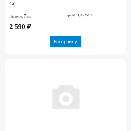
2м)
арт:MKQ42ZM/A
7
Наличие:
шт.
2 590 ₽
В корзину