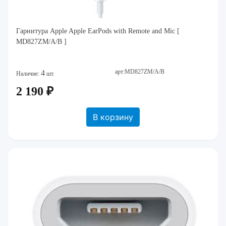
Гарнитура Apple Apple EarPods with Remote and Mic [
MD827ZM/A/B ]
арт:MD827ZM/A/B
4
Наличие:
шт.
2 190 ₽
В корзину