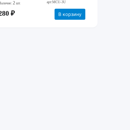
арт:MCU-3U
2
Наличие:
шт.
280 ₽
В корзину