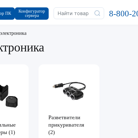
Конфигуратор
8-800-2
ор ПК
сервера
электроника
ктроника
Разветвители
ильные
прикуривателя
зеры
(1)
(2)