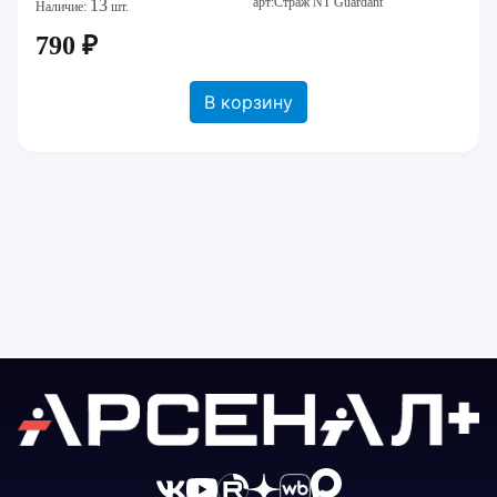
арт:Страж NT Guardant
13
Наличие:
шт.
790 ₽
В корзину