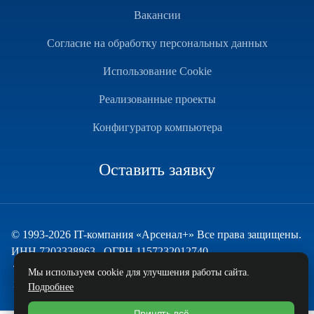
Вакансии
Согласие на обработку персональных данных
Использование Cookie
Реализованные проекты
Конфигуратор компьютера
Оставить заявку
© 1993-2026 IT-компания «Арсенал+» Все права защищены.
ИНН 7203338863 , ОГРН 1157232012740
Техническая поддержка
Мы используем cookie для улучшения работы сайта.
и развитие — ECHO
Подробнее
Принять всё