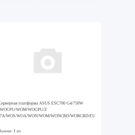
Cерверная платформа ASUS ESC700 G4/750W
/WOCPU/WOM/WOGPU/Z
/7A/WOS/WOA/WON/WOM/WONCRD/WORCRD/EU
1
Наличие:
шт.