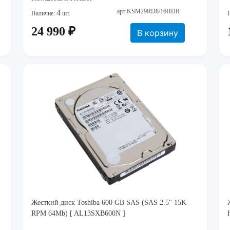
арт:KSM29RD8/16HDR
4
Наличие:
шт.
24 990 ₽
В корзину
Жесткий диск Toshiba 600 GB SAS (SAS 2.5" 15K
RPM 64Mb) [ AL13SXB600N ]