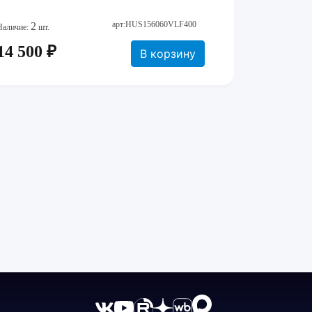
арт:HUS156060VLF400
2
Наличие:
шт.
14 500 ₽
В корзину