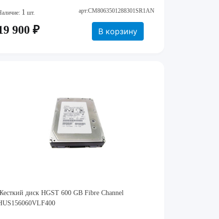
арт:CM8063501288301SR1AN
1
Наличие:
шт.
19 900 ₽
В корзину
Жесткий диск HGST 600 GB Fibre Channel
HUS156060VLF400