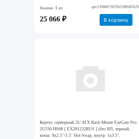
арт:CD8067303562100SR3GN
1
Наличие:
шт.
25 066 ₽
В корзину
Корпус серверный 2U ATX Rack-Mount ExeGate Pro
2U550-HS08 [ EX281232RUS ] (без БП, черный,
внеш. 8x2.5"/3.5" Hot-Swap, внутр. 1x3.5",