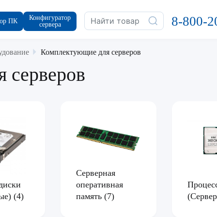
Конфигуратор
8-800-2
ор ПК
сервера
удование
Комплектующие для серверов
 серверов
Серверная
оперативная
диски
Процес
память
(7)
ные)
(4)
(Серве