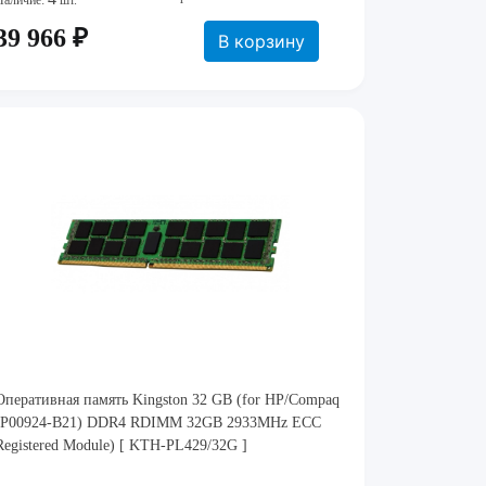
Наличие:
шт.
39 966 ₽
В корзину
Оперативная память Kingston 32 GB (for HP/Compaq
(P00924-B21) DDR4 RDIMM 32GB 2933MHz ECC
Registered Module) [ KTH-PL429/32G ]