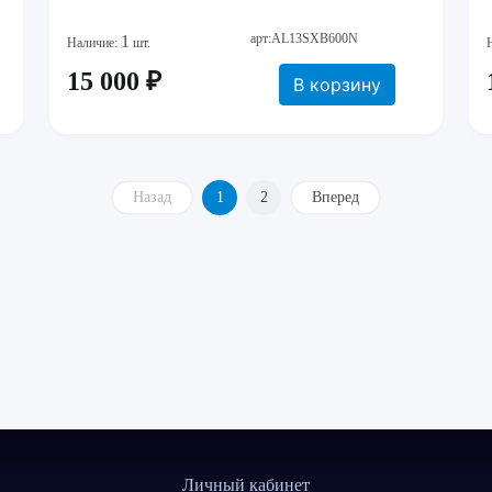
арт:AL13SXB600N
1
Наличие:
шт.
15 000 ₽
В корзину
Назад
1
2
Вперед
Личный кабинет