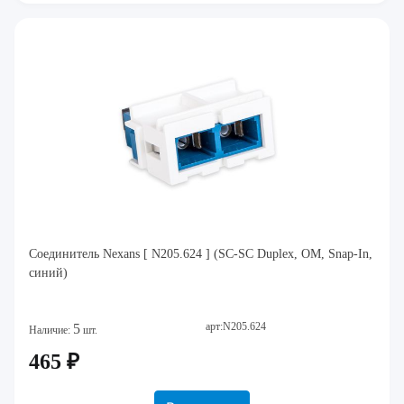
Соединитель Nexans [ N205.624 ] (SC-SC Duplex, ОМ, Snap-In,
синий)
арт:N205.624
5
Наличие:
шт.
465 ₽