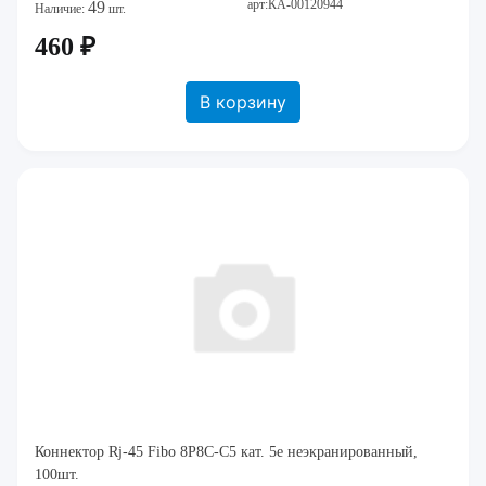
арт:КА-00120944
49
Наличие:
шт.
460 ₽
В корзину
Коннектор Rj-45 Fibo 8P8C-C5 кат. 5е неэкранированный,
100шт.