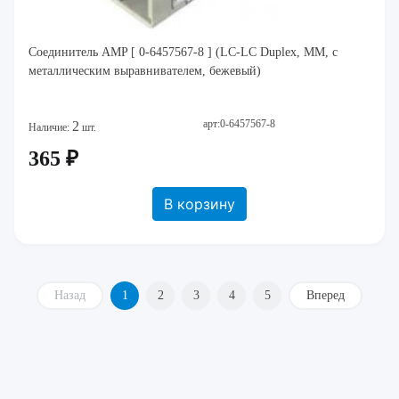
Соединитель AMP [ 0-6457567-8 ] (LC-LC Duplex, MM, с
металлическим выравнивателем, бежевый)
арт:0-6457567-8
2
Наличие:
шт.
365 ₽
В корзину
Назад
1
2
3
4
5
Вперед