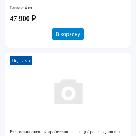
4
Наличие:
шт.
47 900 ₽
В корзину
Под заказ
Взрывозащищенная профессиональная цифровая радиостанция
ста