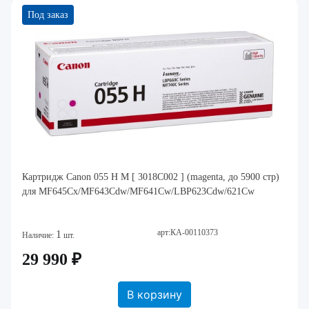
Под заказ
Картридж Canon 055 H M [ 3018C002 ] (magenta, до 5900 стр)
для MF645Cx/MF643Cdw/MF641Cw/LBP623Cdw/621Cw
арт:КА-00110373
1
Наличие:
шт.
29 990 ₽
В корзину