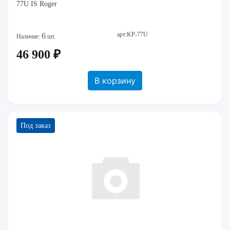
77U IS Roger
арт:KP-77U
6
Наличие:
шт.
46 900 ₽
В корзину
Под заказ