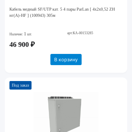
Кабель медный SF/UTP кат. 5 4 пары ParLan [ 4х2х0,52 ZH
нг(А)-HF ] (100943) 305м
арт:КА-00153285
1
Наличие:
шт.
46 900 ₽
В корзину
Под заказ