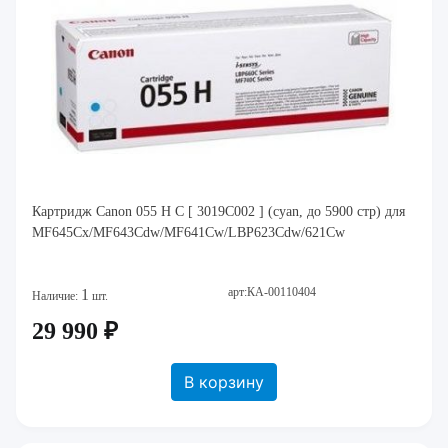
Картридж Canon 055 H C [ 3019C002 ] (cyan, до 5900 стр) для
MF645Cx/MF643Cdw/MF641Cw/LBP623Cdw/621Cw
арт:КА-00110404
1
Наличие:
шт.
29 990 ₽
В корзину