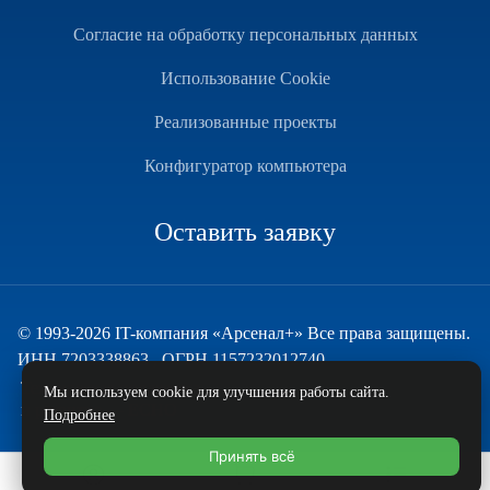
Согласие на обработку персональных данных
Использование Cookie
Реализованные проекты
Конфигуратор компьютера
Оставить заявку
© 1993-2026 IT-компания «Арсенал+» Все права защищены.
ИНН 7203338863 , ОГРН 1157232012740
Техническая поддержка
Мы используем cookie для улучшения работы сайта.
и развитие — ECHO
Подробнее
Принять всё