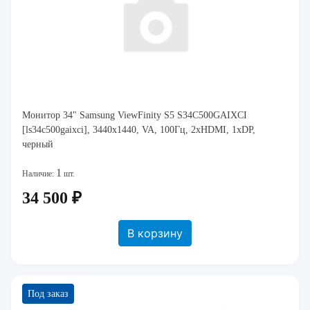
Монитор 34" Samsung ViewFinity S5 S34C500GAIXCI
[ls34c500gaixci], 3440x1440, VA, 100Гц, 2хHDMI, 1хDP,
черный
1
Наличие:
шт.
34 500 ₽
В корзину
Под заказ