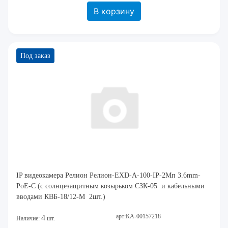
В корзину
Под заказ
IP видеокамера Релион Релион-EXD-A-100-IP-2Мп 3.6mm-
PoE-C (с солнцезащитным козырьком СЗК-05 и кабельными
вводами КВБ-18/12-М 2шт.)
арт:КА-00157218
4
Наличие:
шт.